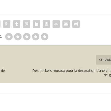
:
SUIVA
e de
Des stickers muraux pour la décoration d’une c
de 