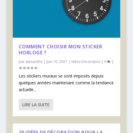
COMMENT CHOISIR MON STICKER
HORLOGE ?
par
alexandre
|
Juin 10, 2021
|
Idées Décoration
|
0
|
Les stickers muraux se sont imposés depuis
quelques années maintenant comme la tendance
actuelle...
LIRE LA SUITE
20 IDÉES DE DÉCORATION POUR LA