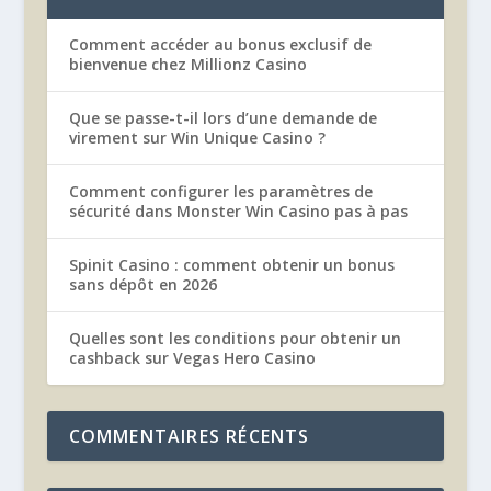
Comment accéder au bonus exclusif de
bienvenue chez Millionz Casino
Que se passe-t-il lors d’une demande de
virement sur Win Unique Casino ?
Comment configurer les paramètres de
sécurité dans Monster Win Casino pas à pas
Spinit Casino : comment obtenir un bonus
sans dépôt en 2026
Quelles sont les conditions pour obtenir un
cashback sur Vegas Hero Casino
COMMENTAIRES RÉCENTS