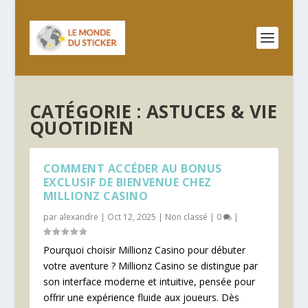
CATÉGORIE :
ASTUCES & VIE
QUOTIDIEN
COMMENT ACCÉDER AU BONUS
EXCLUSIF DE BIENVENUE CHEZ
MILLIONZ CASINO
par
alexandre
|
Oct 12, 2025
|
Non classé
|
0
|
Pourquoi choisir Millionz Casino pour débuter
votre aventure ? Millionz Casino se distingue par
son interface moderne et intuitive, pensée pour
offrir une expérience fluide aux joueurs. Dès