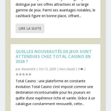
distingue par ses offres attractives et sa large
gamme de jeux. Parmi ses avantages notables, le
cashback figure en bonne place, offrant...
LIRE LA SUITE
QUELLES NOUVEAUTÉS DE JEUX SONT
ATTENDUES CHEZ TOTAL CASINO EN
2026 ?
par
alexandre
|
Oct 12, 2025
|
Non classé
|
0
|
Total Casino : une plateforme en constante
évolution Total Casino s’est imposé comme une
destination incontournable pour les joueurs en
quête d’une expérience riche et variée. Grâce à un
catalogue constamment renouvelé, cette...