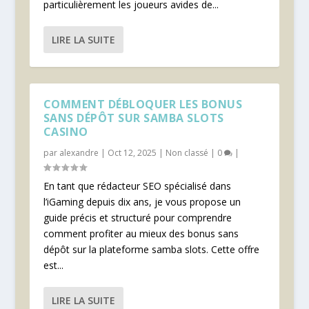
particulièrement les joueurs avides de...
LIRE LA SUITE
COMMENT DÉBLOQUER LES BONUS
SANS DÉPÔT SUR SAMBA SLOTS
CASINO
par
alexandre
|
Oct 12, 2025
|
Non classé
|
0
|
En tant que rédacteur SEO spécialisé dans
l’iGaming depuis dix ans, je vous propose un
guide précis et structuré pour comprendre
comment profiter au mieux des bonus sans
dépôt sur la plateforme samba slots. Cette offre
est...
LIRE LA SUITE