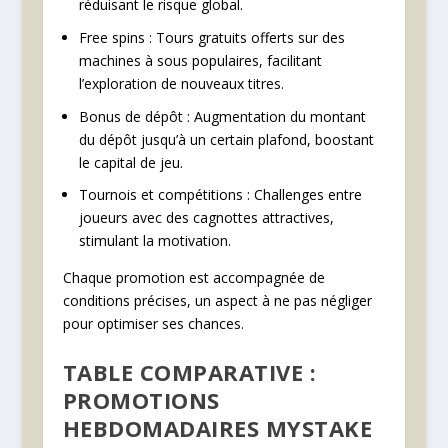
réduisant le risque global.
Free spins : Tours gratuits offerts sur des
machines à sous populaires, facilitant
l’exploration de nouveaux titres.
Bonus de dépôt : Augmentation du montant
du dépôt jusqu’à un certain plafond, boostant
le capital de jeu.
Tournois et compétitions : Challenges entre
joueurs avec des cagnottes attractives,
stimulant la motivation.
Chaque promotion est accompagnée de
conditions précises, un aspect à ne pas négliger
pour optimiser ses chances.
TABLE COMPARATIVE :
PROMOTIONS
HEBDOMADAIRES MYSTAKE