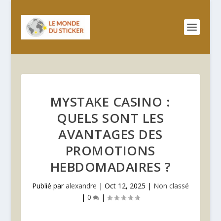
MYSTAKE CASINO :
QUELS SONT LES
AVANTAGES DES
PROMOTIONS
HEBDOMADAIRES ?
Publié par
alexandre
|
Oct 12, 2025
|
Non classé
|
0
|