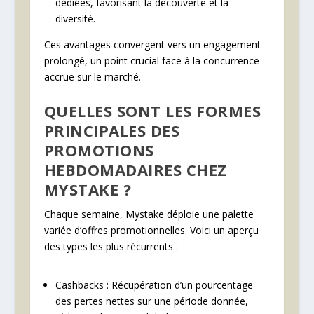
dédiées, favorisant la découverte et la
diversité.
Ces avantages convergent vers un engagement
prolongé, un point crucial face à la concurrence
accrue sur le marché.
QUELLES SONT LES FORMES
PRINCIPALES DES
PROMOTIONS
HEBDOMADAIRES CHEZ
MYSTAKE ?
Chaque semaine, Mystake déploie une palette
variée d’offres promotionnelles. Voici un aperçu
des types les plus récurrents :
Cashbacks : Récupération d’un pourcentage
des pertes nettes sur une période donnée,