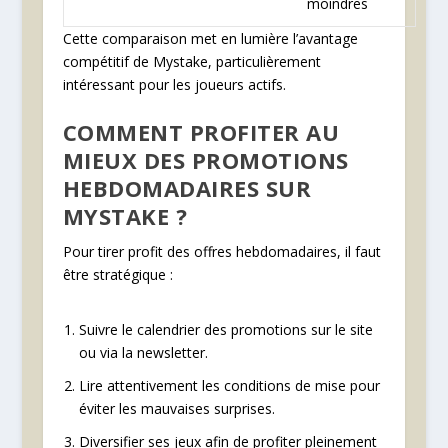
moindres
Cette comparaison met en lumière l’avantage
compétitif de Mystake, particulièrement
intéressant pour les joueurs actifs.
COMMENT PROFITER AU
MIEUX DES PROMOTIONS
HEBDOMADAIRES SUR
MYSTAKE ?
Pour tirer profit des offres hebdomadaires, il faut
être stratégique :
Suivre le calendrier des promotions sur le site
ou via la newsletter.
Lire attentivement les conditions de mise pour
éviter les mauvaises surprises.
Diversifier ses jeux afin de profiter pleinement