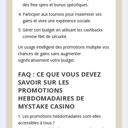
des free spins et bonus spécifiques.
Participer aux tournois pour maximiser ses
gains et vivre une expérience sociale.
Gérer son budget en utilisant les cashbacks
comme filet de sécurité.
Un usage intelligent des promotions multiplie vos
chances de gains sans augmenter
significativement votre budget.
FAQ : CE QUE VOUS DEVEZ
SAVOIR SUR LES
PROMOTIONS
HEBDOMADAIRES DE
MYSTAKE CASINO
1. Les promotions hebdomadaires sont-elles
accessibles à tous ?