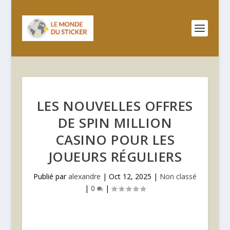
LES NOUVELLES OFFRES
DE SPIN MILLION
CASINO POUR LES
JOUEURS RÉGULIERS
Publié par
alexandre
|
Oct 12, 2025
|
Non classé
|
0
|