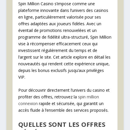
Spin Million Casino s’impose comme une
plateforme innovante dans l’univers des casinos
en ligne, particulièrement valorisée pour ses
offres adaptées aux joueurs fidèles. Avec un
éventail de promotions renouvelées et un
programme de fidélité ultra-structuré, Spin Million
vise à récompenser efficacement ceux qui
investissent régulièrement du temps et de
l’argent sur le site. Cet article explore en détail les
nouveautés qui rendent cette expérience unique,
depuis les bonus exclusifs jusqu’aux privilèges
VIP.
Pour découvrir directement l’univers du casino et
profiter des offres, retrouvez la
spin million
connexion
rapide et sécurisée, qui garantit un
accès fluide à l’ensemble des services proposés.
QUELLES SONT LES OFFRES