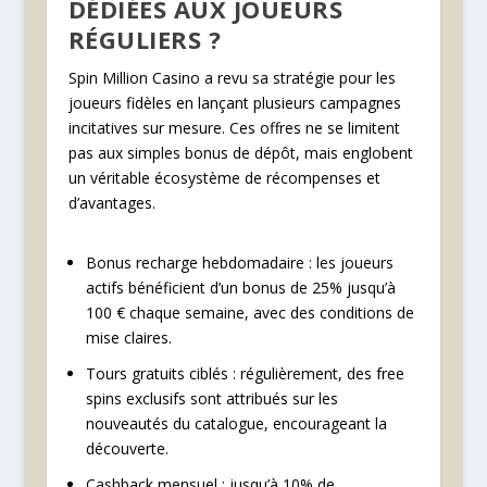
DÉDIÉES AUX JOUEURS
RÉGULIERS ?
Spin Million Casino a revu sa stratégie pour les
joueurs fidèles en lançant plusieurs campagnes
incitatives sur mesure. Ces offres ne se limitent
pas aux simples bonus de dépôt, mais englobent
un véritable écosystème de récompenses et
d’avantages.
Bonus recharge hebdomadaire : les joueurs
actifs bénéficient d’un bonus de 25% jusqu’à
100 € chaque semaine, avec des conditions de
mise claires.
Tours gratuits ciblés : régulièrement, des free
spins exclusifs sont attribués sur les
nouveautés du catalogue, encourageant la
découverte.
Cashback mensuel : jusqu’à 10% de