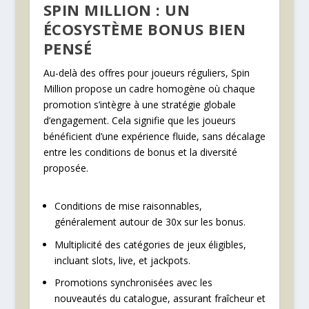
SPIN MILLION : UN
ÉCOSYSTÈME BONUS BIEN
PENSÉ
Au-delà des offres pour joueurs réguliers, Spin
Million propose un cadre homogène où chaque
promotion s’intègre à une stratégie globale
d’engagement. Cela signifie que les joueurs
bénéficient d’une expérience fluide, sans décalage
entre les conditions de bonus et la diversité
proposée.
Conditions de mise raisonnables,
généralement autour de 30x sur les bonus.
Multiplicité des catégories de jeux éligibles,
incluant slots, live, et jackpots.
Promotions synchronisées avec les
nouveautés du catalogue, assurant fraîcheur et