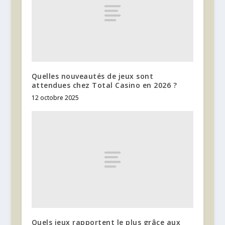
Quelles nouveautés de jeux sont
attendues chez Total Casino en 2026 ?
12 octobre 2025
Quels jeux rapportent le plus grâce aux