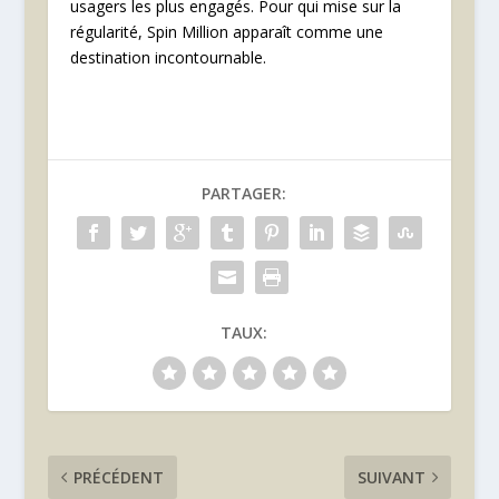
usagers les plus engagés. Pour qui mise sur la
régularité, Spin Million apparaît comme une
destination incontournable.
PARTAGER:
TAUX:
PRÉCÉDENT
SUIVANT