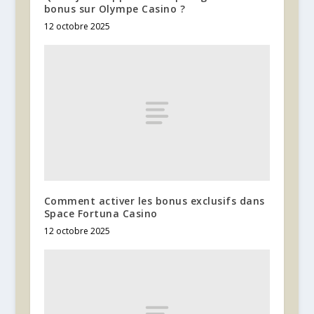
bonus sur Olympe Casino ?
12 octobre 2025
Comment activer les bonus exclusifs dans
Space Fortuna Casino
12 octobre 2025