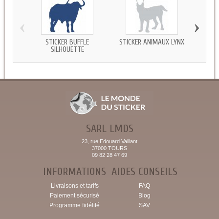
‹
›
STICKER BUFFLE
STICKER ANIMAUX LYNX
S
SILHOUETTE
SARL LMDS
23, rue Edouard Vaillant
37000 TOURS
09 82 28 47 69
INFORMATIONS
AIDES CONSEILS
Livraisons et tarifs
FAQ
Paiement sécurisé
Blog
Programme fidélité
SAV